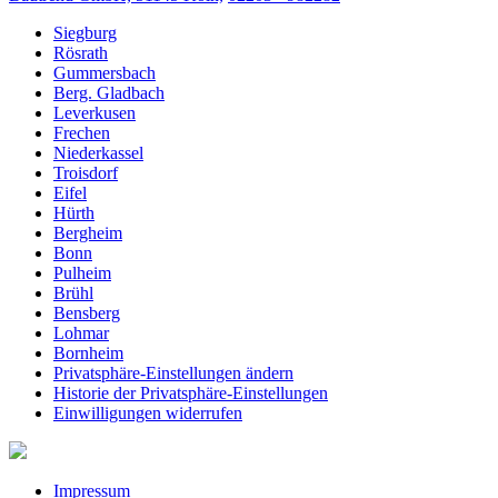
Siegburg
Rösrath
Gummersbach
Berg. Gladbach
Leverkusen
Frechen
Niederkassel
Troisdorf
Eifel
Hürth
Bergheim
Bonn
Pulheim
Brühl
Bensberg
Lohmar
Bornheim
Privatsphäre-Einstellungen ändern
Historie der Privatsphäre-Einstellungen
Einwilligungen widerrufen
Impressum