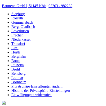
Bautrend GmbH, 51145 Köln,
02203 - 982282
Siegburg
Rösrath
Gummersbach
Berg. Gladbach
Leverkusen
Frechen
Niederkassel
Troisdorf
Eifel
Hürth
Bergheim
Bonn
Pulheim
Brühl
Bensberg
Lohmar
Bornheim
Privatsphäre-Einstellungen ändern
Historie der Privatsphäre-Einstellungen
Einwilligungen widerrufen