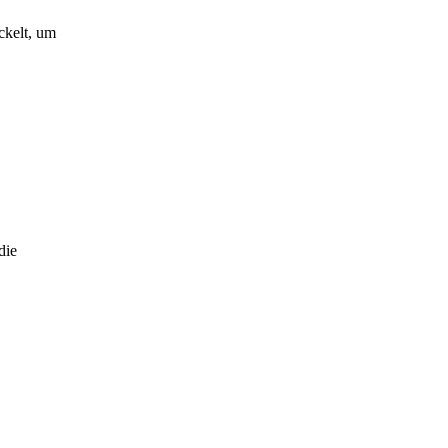
ckelt, um
die