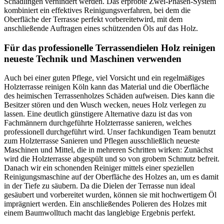
Schädlingen verhindert werden. Das erprobte Zwei-Phasen-System
kombiniert ein effektives Reinigungsverfahren, bei dem die
Oberfläche der Terrasse perfekt vorbereitetwird, mit dem
anschließende Auftragen eines schützenden Öls auf das Holz.
Für das professionelle Terrassendielen Holz reinigen
neueste Technik und Maschinen verwenden
Auch bei einer guten Pflege, viel Vorsicht und ein regelmäßiges
Holzterrasse reinigen Köln kann das Material und die Oberfläche
des heimischen Terrassenholzes Schäden aufweisen. Dies kann die
Besitzer stören und den Wusch wecken, neues Holz verlegen zu
lassen. Eine deutlich günstigere Alternative dazu ist das von
Fachmännern durchgeführte Holzterrasse sanieren, welches
professionell durchgeführt wird. Unser fachkundigen Team benutzt
zum Holzterrasse Sanieren und Pflegen ausschließlich neueste
Maschinen und Mittel, die in mehreren Schritten wirken: Zunächst
wird die Holzterrasse abgespült und so von grobem Schmutz befreit.
Danach wir ein schonenden Reiniger mittels einer speziellen
Reinigungsmaschine auf der Oberfläche des Holzes an, um es damit
in der Tiefe zu säubern. Da die Dielen der Terrasse nun ideal
gesäubert und vorbereitet wurden, können sie mit hochwertigem Öl
imprägniert werden. Ein anschließendes Polieren des Holzes mit
einem Baumwolltuch macht das langlebige Ergebnis perfekt.