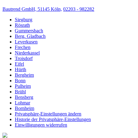
Bautrend GmbH, 51145 Köln,
02203 - 982282
Siegburg
Rösrath
Gummersbach
Berg. Gladbach
Leverkusen
Frechen
Niederkassel
Troisdorf
Eifel
Hürth
Bergheim
Bonn
Pulheim
Brühl
Bensberg
Lohmar
Bornheim
Privatsphäre-Einstellungen ändern
Historie der Privatsphäre-Einstellungen
Einwilligungen widerrufen